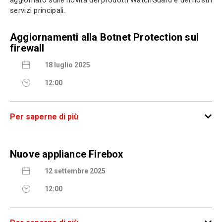
servizi principali.
Aggiornamenti alla Botnet Protection sul
firewall
18 luglio 2025
12:00
Per saperne di più
Live Webinar
Nuove appliance Firebox
Il servizio di rilevamento Botnet di WatchGuard è stato
notevolmente potenziato per rafforzare la sicurezza
12 settembre 2025
della rete, migliorando la visibilità delle minacce e la
protezione.
12:00
Questi aggiornamenti includono: