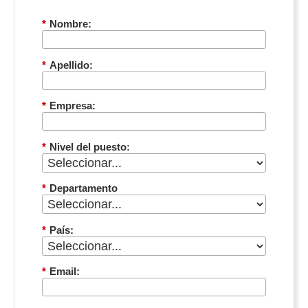
ante incidentes.
Cómo replicar fácilmente escenarios de demo
*
Nombre:
para la comunidad de partners.
*
Apellido:
*
Empresa:
*
Nivel del puesto:
*
Departamento
*
País:
*
Email: