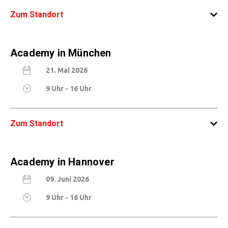
Zum Standort
Hotel Schloss Breitenfeld - Lindenallee 8,
Academy in München
04158 Leipzig
21. Mai 2026
9 Uhr - 16 Uhr
Zum Standort
Hilton Garden Inn Munich Messe
Academy in Hannover
Otto-Lilienthal-Ring 32, 85622 Feldkirchen
09. Juni 2026
9 Uhr - 16 Uhr